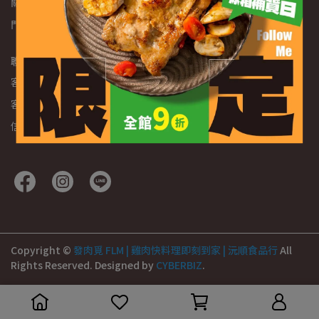
關於發肉覓
會員帳戶
查詢
隱私政策
退換貨政策
服務條款
門市介紹
購物車
聯絡資訊
客服專線：0800-318818
客服時間：MON. - FRI. 10:00 - 17:00
信箱：msfreshmart.1@gmail.com
Copyright ©
發肉覓 FLM | 雞肉快料理即刻到家 | 沅順食品行
All
Rights Reserved.
Designed by
CYBERBIZ
.