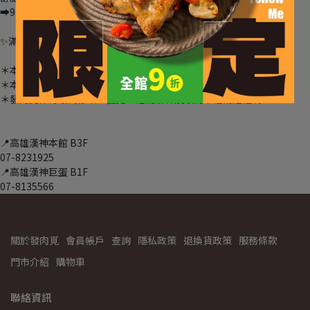
➡︎9 種口味任挑任選 平均每片 130g 不到 60 元
✨滿滿好康趁現在✨
＊本活動不適用電子抵用券
＊本活動不與其他優惠並用
＊發肉覓保有最終修改、變更、活動解釋及取消本活動之權利
📍高雄漢神本館 B3F
07-8231925
📍高雄漢神巨蛋 B1F
07-8135566
關於發肉覓
會員帳戶
查詢
隱私政策
退換貨政策
服務條款
門市介紹
購物車
聯絡資訊