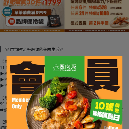
🎊 門市限定 升級你的美味生活🎊
【 普發一萬放大術】
11.17 -11.24 
#限時
 8 天
▶️單筆儲值 2 千贈 300 電子抵用券
▶️單筆儲值 6 千贈 1200 電子抵用券
▶️單筆儲值 1 萬贈 3000 電子抵用券
【 趁 "雞" 囤一波】
99 元獨享包全系列 6 件 $528 /24 件 $1888
➡︎燒烤腿排 / 纖嫩菲力 / 下飯雞粒 / 老饕軟骨通通任搭 (90 天內慢慢取)
【漢神本館獨家限定】
舒肥嫩胸 30 件⬇️下殺 1799 元 (90 天內慢慢取)