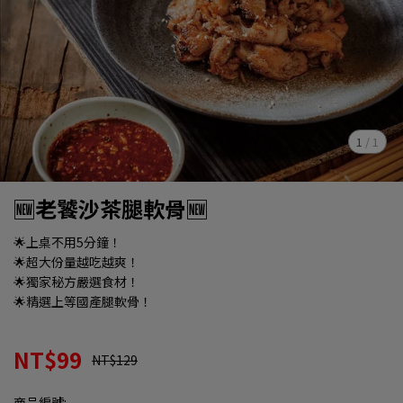
1
/
1
🆕老饕沙茶腿軟骨🆕
🌟上桌不用5分鐘！
🌟超大份量越吃越爽！
🌟獨家秘方嚴選食材！
🌟精選上等國產腿軟骨！
NT$99
NT$129
商品編號: